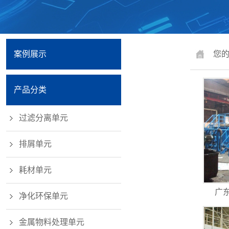
案例展示
您
产品分类
过滤分离单元
排屑单元
耗材单元
广
净化环保单元
金属物料处理单元