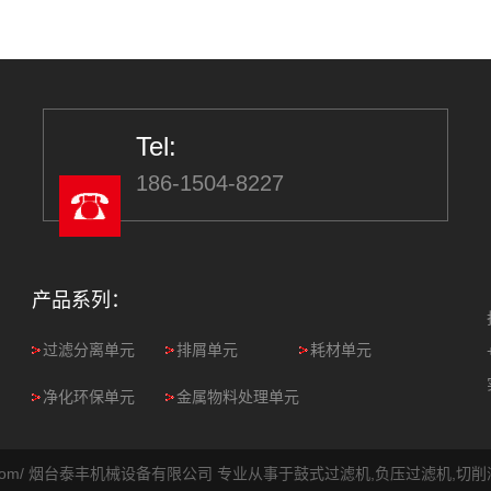
Tel:
186-1504-8227
产品系列：
过滤分离单元
排屑单元
耗材单元
净化环保单元
金属物料处理单元
w.yttfjx.com/ 烟台泰丰机械设备有限公司 专业从事于
鼓式过滤机
,
负压过滤机
,
切削