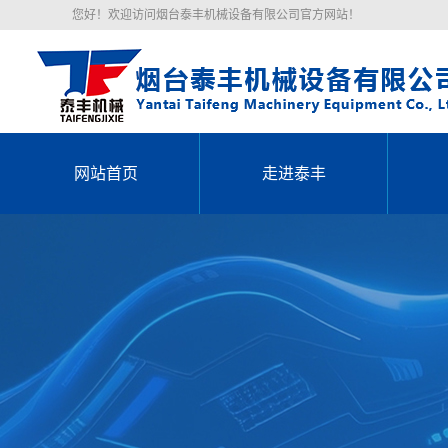
您好！欢迎访问烟台泰丰机械设备有限公司官方网站！
网站首页
走进泰丰
公司简介
过滤分
企业文化
排屑
联系我们
耗材
净化环
金属物
单