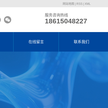
网站地图
|
RSS
|
XML
服务咨询热线
18615048227
在线留言
联系我们