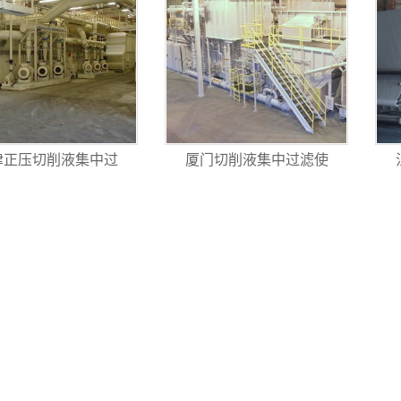
津正压切削液集中过
厦门切削液集中过滤使