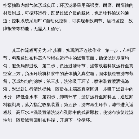
空泵抽取内部气体形成负压；环形滤带采用高强度、耐磨、耐腐蚀的
材质制成，可循环运行，既是过滤介质的载体，也是物料输送的通
道；控制系统采用PLC自动化控制，可实现参数调节、运行监控、故
障报警等功能，无需人工值守。
其工作流程可分为5个步骤，实现闭环连续作业：第一步，布料环
节，料浆通过布料器均匀铺在运行中的滤带表面，确保滤饼厚度均
匀，避免局部过载；第二步，负压过滤环节，滤带载着料浆运行至真
空室上方，负压环境将料浆中的液体抽入真空箱，固体颗粒被滤布截
留，形成均匀的滤饼；第三步，洗涤吸干环节，喷淋装置喷洒洗涤
液，对滤饼进行清洗提纯，随后在末端高真空区进一步吸干滤饼中的
水分，降低含水率；第四步，卸料环节，滤饼运行至卸料区，通过卸
料辊剥离，落入指定收集装置；第五步，滤布再生环节，滤带进入返
程段，高压水冲洗装置清洗滤布孔隙中的残留颗粒，使滤布恢复过滤
性能，随后滤带回到布料端，开启下一轮循环。