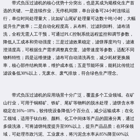
带式负压过滤机的核心优势十分突出，也是其成为规模化生产首
选的关键。一是连续作业，无停机间隙，单台设备可24小时连续运
行，单位时间处理量大，比如矿山尾矿处理量可达数十吨/小时，大幅
提升生产效率；二是自动化程度高，从布料、过滤到卸料、滤布清
洗，全程无需人工干预，可通过PLC控制系统远程监控和调节参数，
降低人工成本和劳动强度；三是过滤效果稳定，滤饼厚度均匀，滤液
澄清度高，可根据生产需求调整真空度、滤带速度等参数，适配不同
物料特性；四是运维便捷，滤布可自动清洗再生，减少耗材更换频
率，核心部件结构简单，维护成本低；五是节能环保，能耗比传统过
滤设备低30%以上，无废水、废气排放，符合绿色生产理念。
带式负压过滤机的应用场景十分广泛，覆盖多个工业领域。在矿
山行业，可用于铜精矿、铁矿、尾矿等物料的脱水处理，滤饼含水率
稳定在16%~18%，较传统设备降低5个百分点，减少运输成本；在化
工领域，适用于钛白粉、颜料、化工中间体等产品的固液分离，通过
多级洗涤，可将滤饼纯度提升至99%以上，提升产品品质；在环保领
域，可处理市政污泥、工业废水，将污泥含水率从85%降至60%以